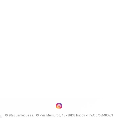
© 2026
Emmedue s.r.l.
© - Via Melisurgo, 15 - 80133 Napoli - P.IVA: 07566480633