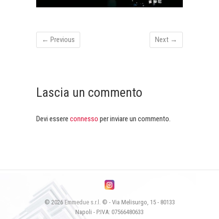
← Previous
Next →
Lascia un commento
Devi essere
connesso
per inviare un commento.
© 2026
Emmedue s.r.l.
© - Via Melisurgo, 15 - 80133
Napoli - P.IVA: 07566480633