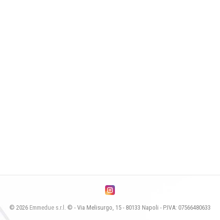
© 2026
Emmedue s.r.l.
© - Via Melisurgo, 15 - 80133 Napoli - P.IVA: 07566480633