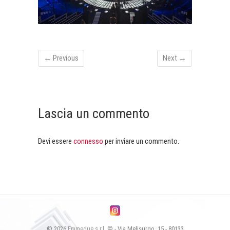
← Previous
Next →
Lascia un commento
Devi essere
connesso
per inviare un commento.
© 2026
Emmedue s.r.l.
© - Via Melisurgo, 15 - 80133