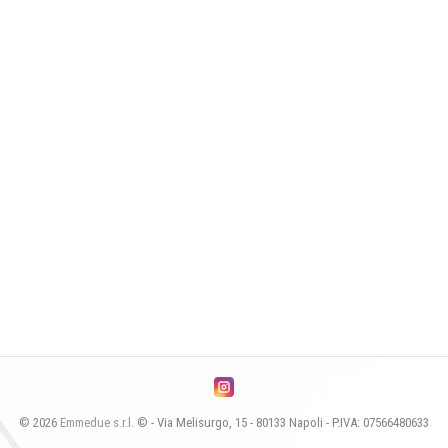
© 2026
Emmedue s.r.l.
© - Via Melisurgo, 15 - 80133 Napoli - P.IVA: 07566480633