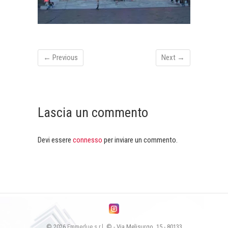
← Previous
Next →
Lascia un commento
Devi essere
connesso
per inviare un commento.
© 2026
Emmedue s.r.l.
© - Via Melisurgo, 15 - 80133