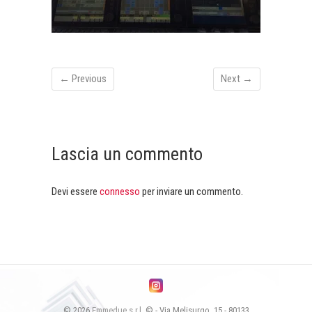
← Previous
Next →
Lascia un commento
Devi essere
connesso
per inviare un commento.
© 2026
Emmedue s.r.l.
© - Via Melisurgo, 15 - 80133