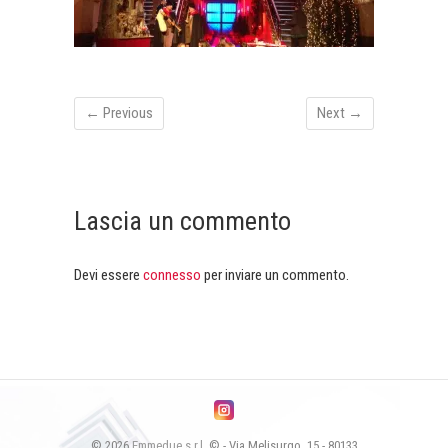
← Previous
Next →
Lascia un commento
Devi essere
connesso
per inviare un commento.
© 2026
Emmedue s.r.l.
© - Via Melisurgo, 15 - 80133