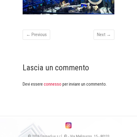
← Previous
Next →
Lascia un commento
Devi essere
connesso
per inviare un commento.
© 2026
Emmedue s.r.l.
© - Via Melisurgo, 15 - 80133