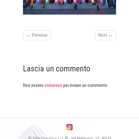
← Previous
Next →
Lascia un commento
Devi essere
connesso
per inviare un commento.
© 2026
Emmedue s.r.l.
© - Via Melisurgo, 15 - 80133