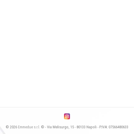
© 2026
Emmedue s.r.l.
© - Via Melisurgo, 15 - 80133 Napoli - P.IVA: 07566480633