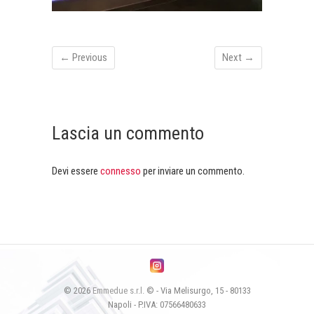
← Previous
Next →
Lascia un commento
Devi essere
connesso
per inviare un commento.
© 2026
Emmedue s.r.l.
© - Via Melisurgo, 15 - 80133
Napoli - P.IVA: 07566480633