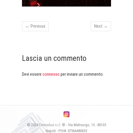
← Previous
Next →
Lascia un commento
Devi essere
connesso
per inviare un commento.
© 2026
Emmedue s.r.l.
© - Via Melisurgo, 15 - 80133
Napoli - P.IVA: 07566480633