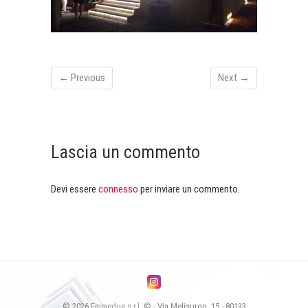
← Previous
Next →
Lascia un commento
Devi essere
connesso
per inviare un commento.
© 2026
Emmedue s.r.l.
© - Via Melisurgo, 15 - 80133